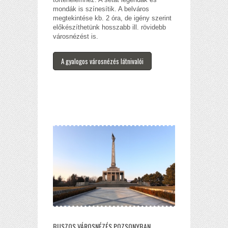
mondák is színesítik. A belváros
megtekintése kb. 2 óra, de igény szerint
előkészíthetünk hosszabb ill. rövidebb
városnézést is.
A gyalogos városnézés látnivalói
BUSZOS VÁROSNÉZÉS POZSONYBAN