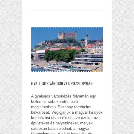
GYALOGOS VÁROSNÉZÉS POZSONYBAN
A gyalogos városnézés folyamán egy
kellemes séta keretén belül
megismerhetik Pozsony történelmi
belvárosát. Végigjárjuk a magyar királyok
koronázási útvonalát érintve azokat az
épületeket és helyszíneket, melyek
szorosan kapcsolódnak a magyar
történelemhez. A sétát legendák és